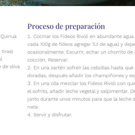
Proceso de preparación
n Quinua
Cocinar los Fideos Rivoli en abundante agua 
cada 100g de fideos agregar 1Lt de agua) y dej
tiras)
ocasionalmente. Escurrir, echar un chorrito de a
l
cocción. Reservar.
 de oliva
En una sartén sofreír las cebollas hasta qu
doradas, después añadir los champiñones y es
En una olla mezclar los Fideos Rivoli con qu
el sofrito, añadir leche vegetal y salpimentar. 
junto durante unos minutos para que la leche 
nata.
Servir y disfrutar.