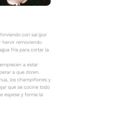
hirviendo con sal (por
ar hervir removiendo
gua fría para cortar la
e empiecen a estar
perar a que doren.
inua, los champiñones y
Dejar que se cocine todo
se espese y forme la